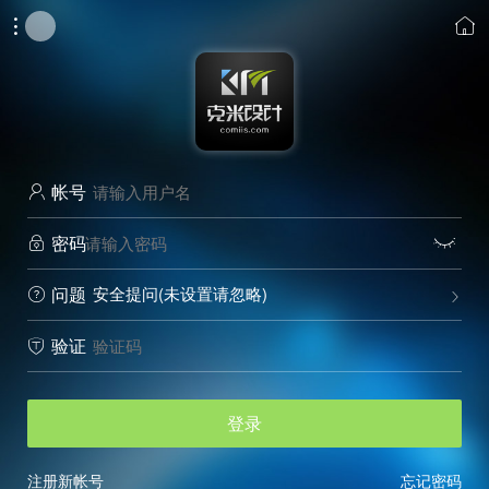


帐号

密码


安全提问(未设置请忽略)
问题


验证

登录
注册新帐号
忘记密码