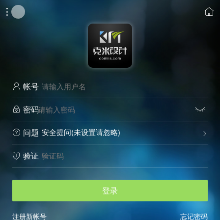


帐号

密码


安全提问(未设置请忽略)
问题


验证

登录
注册新帐号
忘记密码