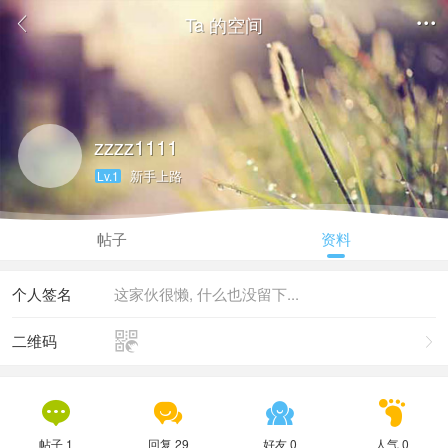
Ta 的空间


zzzz1111
新手上路
Lv.1
帖子
资料
个人签名
这家伙很懒, 什么也没留下...

二维码





帖子 1
回复 29
好友 0
人气 0