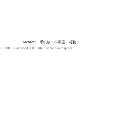
Archiver
|
手机版
|
小黑屋
|
花耽
7 21:06
, Processed in 0.023693 second(s), 6 queries .