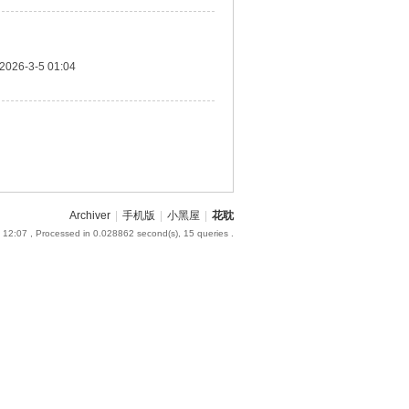
2026-3-5 01:04
Archiver
|
手机版
|
小黑屋
|
花耽
 12:07
, Processed in 0.028862 second(s), 15 queries .