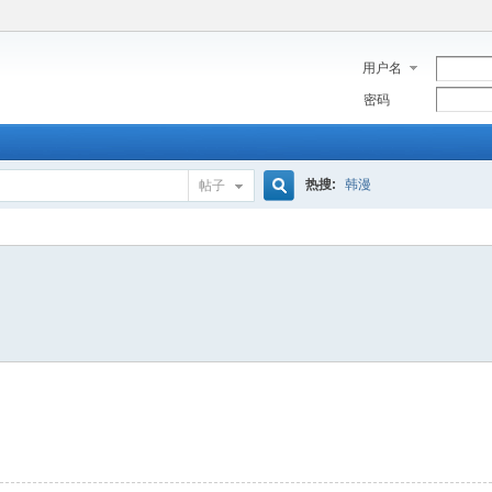
用户名
密码
热搜:
韩漫
帖子
搜
索