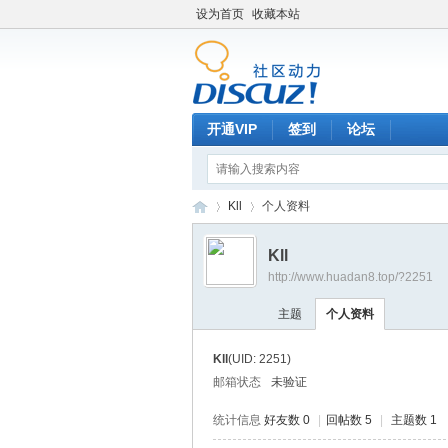
设为首页
收藏本站
开通VIP
签到
论坛
Kll
个人资料
Kll
http://www.huadan8.top/?2251
hu
›
›
主题
个人资料
Kll
(UID: 2251)
邮箱状态
未验证
统计信息
好友数 0
|
回帖数 5
|
主题数 1