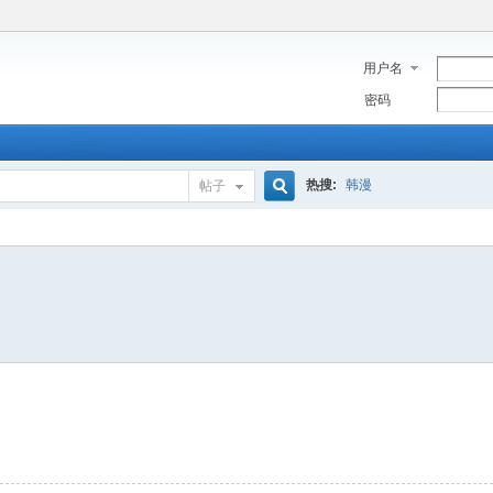
用户名
密码
热搜:
韩漫
帖子
搜
索