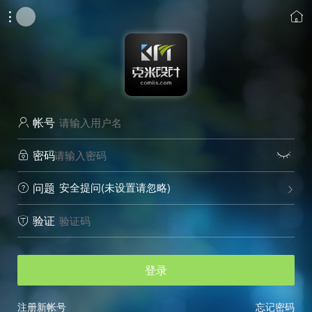


帐号

密码


安全提问(未设置请忽略)
问题


验证

登录
注册新帐号
忘记密码