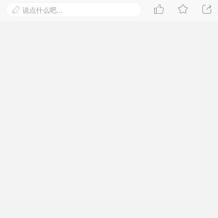
审核要多久啊？



说点什么吧...

2025-11-12 10:27:57

青木
Lv.1 新手上路
#
13
回复一下
2025-12-15 01:39:28

18287232015
Lv.1 新手上路
#
14
1111111
2025-12-22 03:44:28

猪婆龙咆哮
Lv.1 新手上路
#
15
啊啊啊啊好的好的
2026-1-12 06:38:50

点击加载更多
进入网站首页，查看更多精彩内容