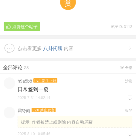
赏
点赞这个帖子
帖子ID: 3112

点击看更多
八卦闲聊
内容

全部评论
23
全部

h9a5b8
Lv.1 新手上路
沙发
日常签到一發
2025-7-31 14:02:14

霜纾雨
Lv.0 禁止发言
板凳
提示:
作者被禁止或删除 内容自动屏蔽
2025-8-10 10:05:46
