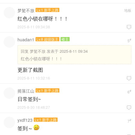
梦駑不放
Lv.1 新手上路
地板
红色小锁在哪呀！！！
2025-8-11 09:34:38

huadan1
Lv.8 超级版主
楼主
#
5
回复
梦駑不放 发表于 2025-8-11 09:34
红色小锁在哪呀！！！
更新了截图
2025-8-11 10:32:16

摇落江山
Lv.1 新手上路
#
6
日常签到~
2025-8-30 18:48:27

yxdf123
Lv.1 新手上路
#
7
签到～