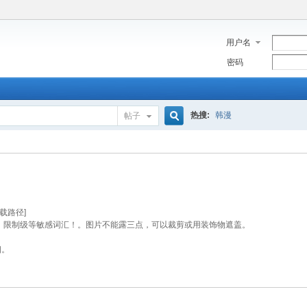
用户名
密码
热搜:
韩漫
帖子
搜
索
下载路径]
iang，限制级等敏感词汇！。图片不能露三点，可以裁剪或用装饰物遮盖。
细。