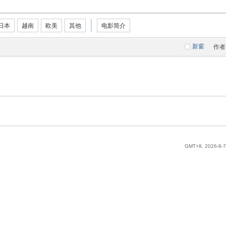
日本
越南
欧美
其他
电影简介
新窗
作者
GMT+8, 2026-8-7