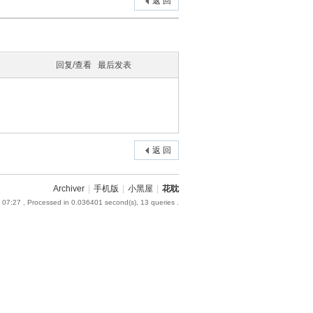
返 回
回复/查看
最后发表
返 回
Archiver
|
手机版
|
小黑屋
|
花耽
 07:27
, Processed in 0.036401 second(s), 13 queries .