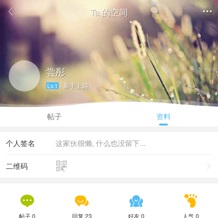
Ta 的空间


尝彤
新手上路
Lv.1
帖子
资料
个人签名
这家伙很懒, 什么也没留下...

二维码





帖子 0
回复 23
好友 0
人气 0