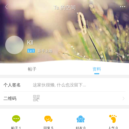
Ta 的空间


Kll
新手上路
Lv.1
帖子
资料
个人签名
这家伙很懒, 什么也没留下...

二维码





帖子 1
回复 5
好友 0
人气 0